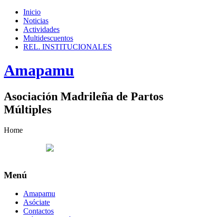
Inicio
Noticias
Actividades
Multidescuentos
REL. INSTITUCIONALES
Amapamu
Asociación Madrileña de Partos
Múltiples
Home
Menú
Amapamu
Asóciate
Contactos