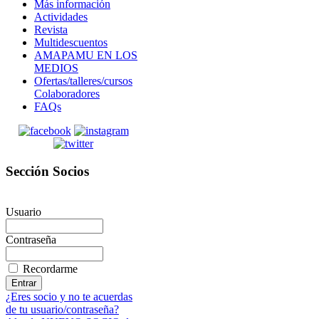
Más información
Actividades
Revista
Multidescuentos
AMAPAMU EN LOS
MEDIOS
Ofertas/talleres/cursos
Colaboradores
FAQs
Sección Socios
Usuario
Contraseña
Recordarme
¿Eres socio y no te acuerdas
de tu usuario/contraseña?