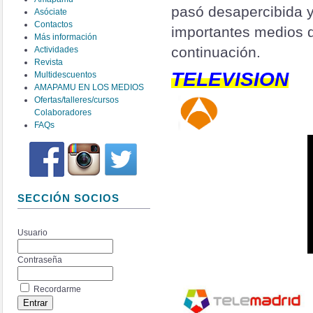
pasó desapercibida y
Asóciate
Contactos
importantes medios d
Más información
continuación.
Actividades
Revista
TELEVISION
Multidescuentos
AMAPAMU EN LOS MEDIOS
Ofertas/talleres/cursos
Colaboradores
FAQs
SECCIÓN SOCIOS
Usuario
Contraseña
Recordarme