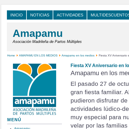
INICIO
NOTICIAS
ACTIVIDADES
MULTIDESCUENTO
Amapamu
Asociación Madrileña de Partos Múltiples
Home
AMAPAMU EN LOS MEDIOS
Amapamu en los medios
Fiesta XV Aniversario 
Fiesta XV Aniversario en l
Amapamu en los me
El pasado 27 de oct
gran fiesta familiar.
pudieron disfrutar de
actividades lúdico-de
muy especial para n
MENÚ
velar por las familia
Amapamu