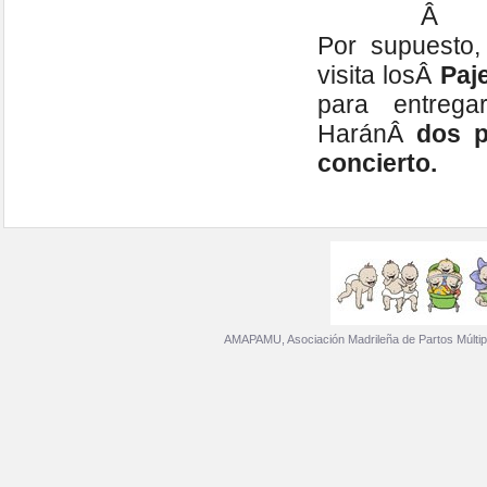
Â
Por supuesto,
visita losÂ
Paj
para entreg
HaránÂ
dos 
concierto.
AMAPAMU, Asociación Madrileña de Partos Múltip