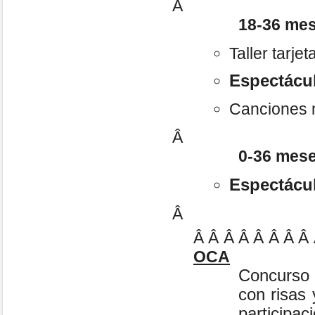
Â
18-36 me
Taller tarj
Espectácu
Canciones 
Â
0-36 mes
Espectácul
Â
Â Â Â Â Â Â Â Â
OCA
Concurso
con risas 
participac