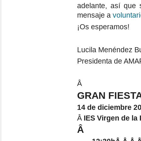
adelante, así que 
mensaje a
volunta
¡Os esperamos!
Lucila Menéndez B
Presidenta de AM
Â
GRAN FIEST
14 de diciembre 2
Â
IES Virgen de la
Â