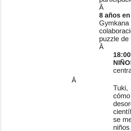
Â
8 años e
Gymkana 
colaborac
puzzle de
Â
18:0
NIÑO
centra
Â
Tuki,
cómo 
deso
cient
se me
niños