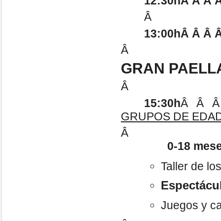
12:30hÂ Â Â 
Â
13:00hÂ Â Â Â
Â
GRAN PAELL
Â
15:30h
Â Â 
GRUPOS DE EDAD
Â
0-18 mes
Taller de lo
Espectácu
Juegos y c