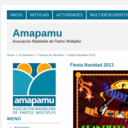
INICIO
NOTICIAS
ACTIVIDADES
MULTIDESCUENTO
Amapamu
Asociación Madrileña de Partos Múltiples
Home
Actividades
Fiestas de Navidad
Fiesta Navidad 2013
Fiesta Navidad 2013
MENÚ
Amapamu