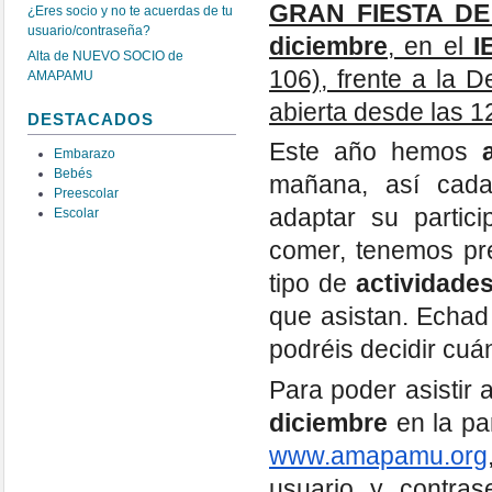
GRAN FIESTA DE
¿Eres socio y no te acuerdas de tu
usuario/contraseña?
diciembre
, en el
I
Alta de NUEVO SOCIO de
106), frente a la D
AMAPAMU
abierta desde las 1
DESTACADOS
Este año hemos
Embarazo
Bebés
mañana, así cada
Preescolar
adaptar su partic
Escolar
comer, tenemos pr
tipo de
actividade
que asistan. Echad
podréis decidir cuán
Para poder asistir 
diciembre
en la pa
www.amapamu.org
usuario y contra