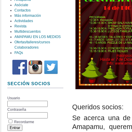
Asóciate
Contactos
Más información
Actividades
Revista
Multidescuentos
AMAPAMU EN LOS MEDIOS
Ofertas/talleres/cursos
Colaboradores
FAQs
SECCIÓN SOCIOS
Usuario
Queridos socios:
Contraseña
Se acerca una de 
Recordarme
Amapamu, queremo