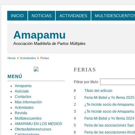
INICIO
NOTICIAS
ACTIVIDADES
MULTIDESCUENTO
Amapamu
Asociación Madrileña de Partos Múltiples
Home
Actividades
Ferias
FERIAS
MENÚ
Filtrar por título
Amapamu
#
Título del artículo
Asóciate
Contactos
1
Feria Mi Bebé y Yo Ifema 2025
Más información
2
¿Te hiciste socio de Amapamu
Actividades
3
¿Te hiciste socio de Amapamu
Revista
Multidescuentos
4
Feria Mi Bebé y Yo Ifema 2024
AMAPAMU EN LOS MEDIOS
5
Feria de las asociaciones San
Ofertas/talleres/cursos
6
Feria de las asociaciones Alc
Colaboradores