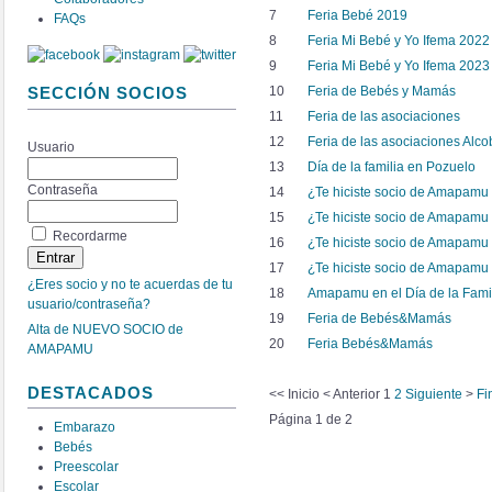
7
Feria Bebé 2019
FAQs
8
Feria Mi Bebé y Yo Ifema 2022
9
Feria Mi Bebé y Yo Ifema 2023
10
Feria de Bebés y Mamás
SECCIÓN SOCIOS
11
Feria de las asociaciones
12
Feria de las asociaciones Alc
Usuario
13
Día de la familia en Pozuelo
Contraseña
14
¿Te hiciste socio de Amapamu
15
¿Te hiciste socio de Amapamu
Recordarme
16
¿Te hiciste socio de Amapamu
17
¿Te hiciste socio de Amapamu
¿Eres socio y no te acuerdas de tu
18
Amapamu en el Día de la Fami
usuario/contraseña?
19
Feria de Bebés&Mamás
Alta de NUEVO SOCIO de
20
Feria Bebés&Mamás
AMAPAMU
DESTACADOS
<<
Inicio
<
Anterior
1
2
Siguiente
>
Fi
Página 1 de 2
Embarazo
Bebés
Preescolar
Escolar