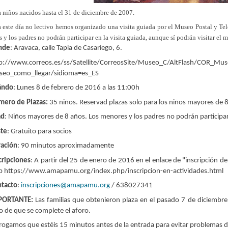
a niños nacidos hasta el 31 de diciembre de 2007.
a este día no lectivo hemos organizado una visita guiada por el Museo Postal y Te
s y los padres no podrán participar en la visita guiada, aunque sí podrán visitar el 
nde
: Aravaca, calle Tapia de Casariego, 6.
p://www.correos.es/ss/Satellite/CorreosSite/Museo_C/AltFlash/COR
eo_como_llegar/sidioma=es_ES
ándo
: Lunes 8 de febrero de 2016 a las 11:00h
ero de Plazas:
35 niños. Reservad plazas solo para los niños mayores de 
ad
: Niños mayores de 8 años. Los menores y los padres no podrán participar 
te
: Gratuito para socios
ación
: 90 minutos aproximadamente
cripciones
: A partir del 25 de enero de 2016 en el enlace de "inscripción d
 https://www.amapamu.org/index.php/inscripcion-en-actividades.html
tacto
:
inscripciones@amapamu.org
/ 638027341
PORTANTE:
Las familias que obtenieron plaza en el pasado 7 de diciembre
o de que se complete el aforo.
rogamos que estéis 15 minutos antes de la entrada para evitar problemas d