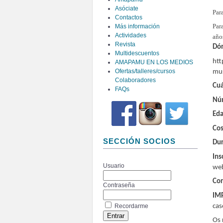
Asóciate
Par
Contactos
Par
Más información
Actividades
año
Revista
Dó
Multidescuentos
htt
AMAPAMU EN LOS MEDIOS
Ofertas/talleres/cursos
mus
Colaboradores
Cu
FAQs
Núm
Ed
Cos
SECCIÓN SOCIOS
Dur
Ins
Usuario
web
Con
Contraseña
IM
cas
Recordarme
Os 