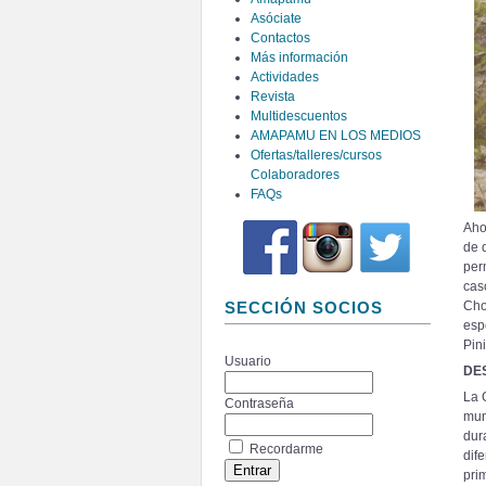
Asóciate
Contactos
Más información
Actividades
Revista
Multidescuentos
AMAPAMU EN LOS MEDIOS
Ofertas/talleres/cursos
Colaboradores
FAQs
Aho
de 
per
cas
Cho
SECCIÓN SOCIOS
esp
Pini
Usuario
DE
La 
Contraseña
mun
dur
Recordarme
dif
pri