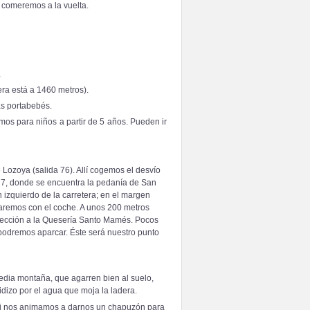
 comeremos a la vuelta.
.
ra está a 1460 metros).
as portabebés.
mos para niños a partir de 5 años. Pueden ir
Lozoya (salida 76). Allí cogemos el desvío
m 7, donde se encuentra la pedanía de San
izquierdo de la carretera; en el margen
inuaremos con el coche. A unos 200 metros
dirección a la Quesería Santo Mamés. Pocos
podremos aparcar. Éste será nuestro punto
dia montaña, que agarren bien al suelo,
idizo por el agua que moja la ladera.
 si nos animamos a darnos un chapuzón para