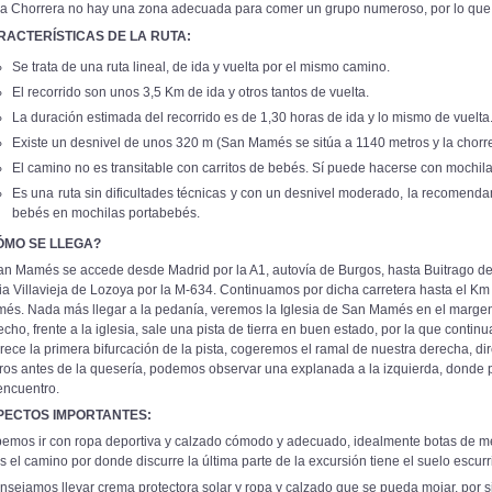
la Chorrera no hay una zona adecuada para comer un grupo numeroso, por lo que
RACTERÍSTICAS DE LA RUTA:
Se trata de una ruta lineal, de ida y vuelta por el mismo camino.
El recorrido son unos 3,5 Km de ida y otros tantos de vuelta.
La duración estimada del recorrido es de 1,30 horas de ida y lo mismo de vuelta
Existe un desnivel de unos 320 m (San Mamés se sitúa a 1140 metros y la chorre
El camino no es transitable con carritos de bebés. Sí puede hacerse con mochil
Es una ruta sin dificultades técnicas y con un desnivel moderado, la recomenda
bebés en mochilas portabebés.
ÓMO SE LLEGA?
an Mamés se accede desde Madrid por la A1, autovía de Burgos, hasta Buitrago de 
ia Villavieja de Lozoya por la M-634. Continuamos por dicha carretera hasta el K
és. Nada más llegar a la pedanía, veremos la Iglesia de San Mamés en el margen 
echo, frente a la iglesia, sale una pista de tierra en buen estado, por la que cont
rece la primera bifurcación de la pista, cogeremos el ramal de nuestra derecha, 
ros antes de la quesería, podemos observar una explanada a la izquierda, donde 
encuentro.
PECTOS IMPORTANTES:
emos ir con ropa deportiva y calzado cómodo y adecuado, idealmente botas de me
s el camino por donde discurre la última parte de la excursión tiene el suelo escurr
nsejamos llevar crema protectora solar y ropa y calzado que se pueda mojar, por