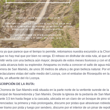
ra ya que parece que el tiempo lo permite, retomamos nuestra excursión a la Ch
que no hay mal que por bien no venga. El retraso en disfrutar de esta ruta, al que 
mitir verla con una belleza aún mayor; después de estos meses lluviosos y con el de
cada alcanza todo su esplendor. Amapamu os invita a conocer el salto de agua má
rrera de San Mamés, de unos 30 metros de altura y de gran belleza natural. Por e
ectaculares vistas del valle medio del Lozoya, con el embalse de Riosequillo en la
lla, un afluente del río Lozoya.
SCRIPCIÓN DE LA RUTA:
Chorrera de San Mamés está situada en la parte norte de la vertiente sureste de la
icipal de Navarredonda y San Mamés. Desde la Iglesia de la pedanía de San Mam
ante 3,5 km hasta llegar a la cascada, ubicada en un claro de un bosque de pino sil
erenciadas: la primera y más prolongada, discurre por pistas que atraviesan robled
mer tramo por pista y luego por sendero, discurre por el interior de un pinar de rep