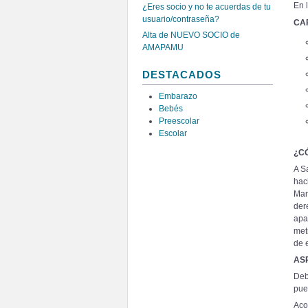
En 
¿Eres socio y no te acuerdas de tu
usuario/contraseña?
CA
Alta de NUEVO SOCIO de
AMAPAMU
DESTACADOS
Embarazo
Bebés
Preescolar
Escolar
¿C
A S
hac
Mam
der
apa
met
de 
AS
Deb
pue
Aco