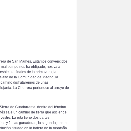
orrera de San Mamés. Estamos convencidos
el mal tiempo nos ha obligado, nos va a
shielo a finales de la primavera, la
s alto de la Comunidad de Madrid, la
l camino disfrutaremos de unas
 lejanía. La Chorrera pertenece al arroyo de
 Sierra de Guadarrama, dentro del término
és sale un camino de tierra que asciende
vestre. La ruta tiene dos partes
ales y fincas ganaderas, la segunda, en un
oblación situado en la ladera de la montaña.