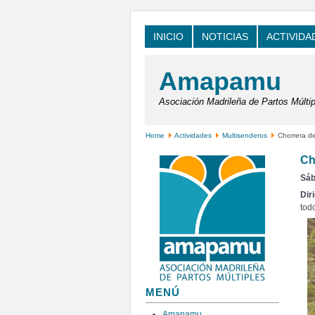
INICIO
NOTICIAS
ACTIVIDA
Amapamu
Asociación Madrileña de Partos Múltip
Home
Actividades
Multisenderos
Chorrera d
Ch
Sáb
Dir
todo
MENÚ
Amapamu